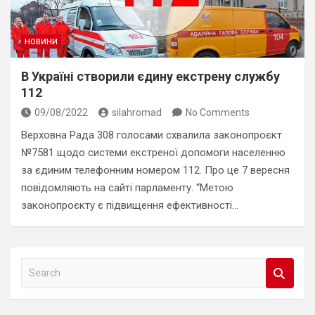
НОВИНИ
В Україні створили єдину екстрену службу
112
09/08/2022
silahromad
No Comments
Верховна Рада 308 голосами схвалила законопроєкт
№7581 щодо системи екстреної допомоги населенню
за єдиним телефонним номером 112. Про це 7 вересня
повідомляють на сайті парламенту. “Метою
законопроєкту є підвищення ефективності…
S
e
a