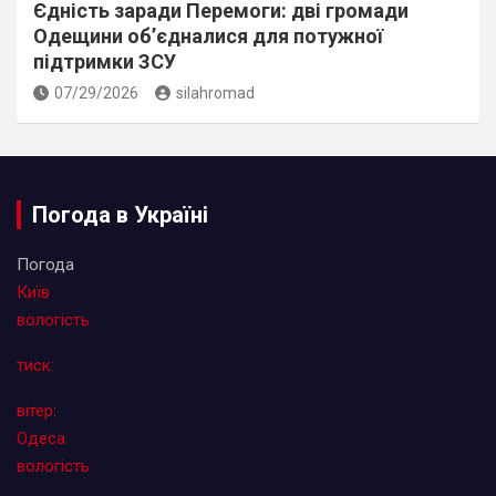
Єдність заради Перемоги: дві громади
Одещини об’єдналися для потужної
підтримки ЗСУ
07/29/2026
silahromad
Погода в Україні
Погода
Київ
вологість:
тиск:
вітер:
Одеса
вологість: