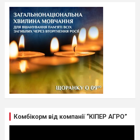
r
c
h
Комбікорм від компанії “КІПЕР АГРО”