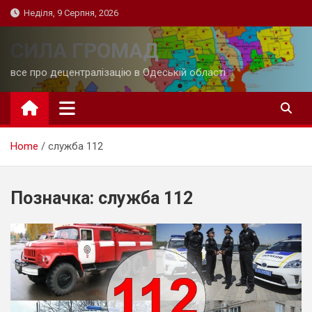
Skip
Неділя, 9 Серпня, 2026
to
content
СИЛА ГРОМАД
все про децентралізацію в Одеській області
Home
служба 112
Позначка:
служба 112