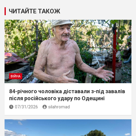
ЧИТАЙТЕ ТАКОЖ
ВІЙНА
84-річного чоловіка діставали з-під завалів
пiсля росiйського удару по Одещині
07/31/2026
silahromad