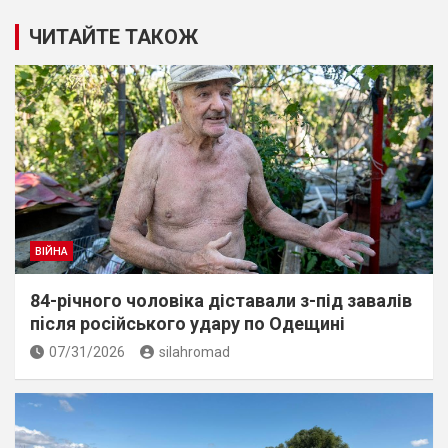
ЧИТАЙТЕ ТАКОЖ
ВІЙНА
84-річного чоловіка діставали з-під завалів
пiсля росiйського удару по Одещині
07/31/2026
silahromad