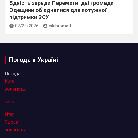
Єдність заради Перемоги: дві громади
Одещини об’єдналися для потужної
підтримки ЗСУ
07/29/2026
silahromad
Погода в Україні
Погода
Київ
вологість:
тиск:
вітер:
Одеса
вологість: