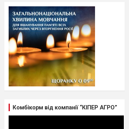
r
c
h
Комбікорм від компанії “КІПЕР АГРО”