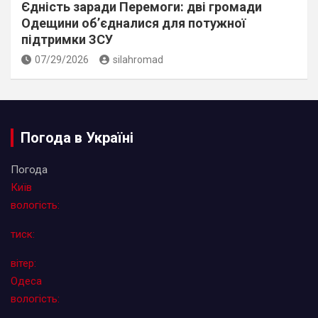
Єдність заради Перемоги: дві громади
Одещини об’єдналися для потужної
підтримки ЗСУ
07/29/2026
silahromad
Погода в Україні
Погода
Київ
вологість:
тиск:
вітер:
Одеса
вологість: