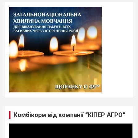
r
c
h
Комбікорм від компанії “КІПЕР АГРО”