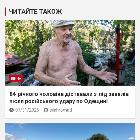
ЧИТАЙТЕ ТАКОЖ
ВІЙНА
84-річного чоловіка діставали з-під завалів
пiсля росiйського удару по Одещині
07/31/2026
silahromad