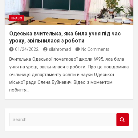
ПРАВО
Одеська вчителька, яка била учня під час
уроку, звільнилася з роботи
01/24/2022
silahromad
No Comments
Вчителька Одеської початкової школи №95, яка била
учня на уроці, звільнилася з роботи. Про це повідомила
очільниця департаменту освіти й науки Одеської
міської ради Олена Буйневич. Відео з моментом
побиття…
S
e
a