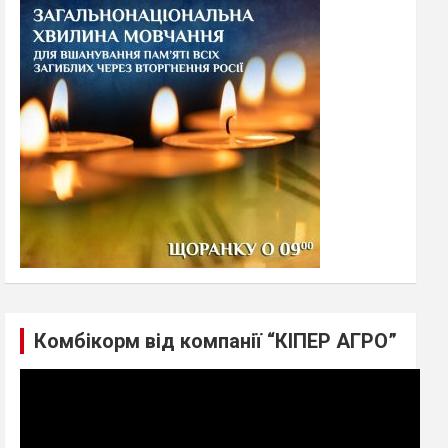
h
Комбікорм від компанії “КІПЕР АГРО”