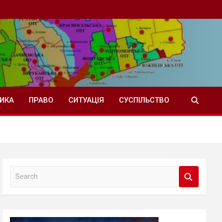
ТИКА
ПРАВО
СИТУАЦІЯ
СУСПІЛЬСТВО
S
e
a
r
c