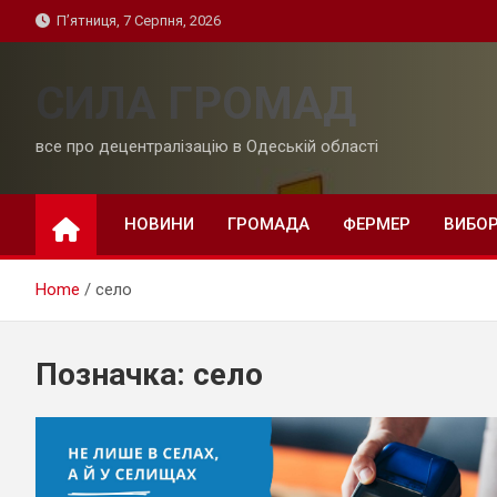
Skip
П’ятниця, 7 Серпня, 2026
to
content
СИЛА ГРОМАД
все про децентралізацію в Одеській області
НОВИНИ
ГРОМАДА
ФЕРМЕР
ВИБО
Home
село
Позначка:
село