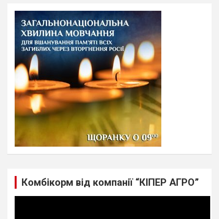
r
c
h
Комбікорм від компанії “КІПЕР АГРО”