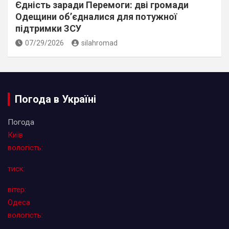
Єдність заради Перемоги: дві громади
Одещини об’єдналися для потужної
підтримки ЗСУ
07/29/2026
silahromad
Погода в Україні
Погода
Київ
вологість:
тиск:
вітер:
Одеса
вологість: