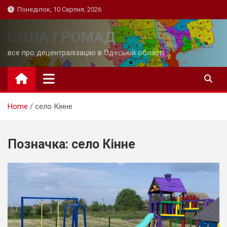
Skip
Понеділок, 10 Серпня, 2026
to
content
СИЛА ГРОМАД
все про децентралізацію в Одеській області
Home
село Кінне
Позначка:
село Кінне