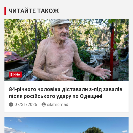
ЧИТАЙТЕ ТАКОЖ
ВІЙНА
84-річного чоловіка діставали з-під завалів
пiсля росiйського удару по Одещині
07/31/2026
silahromad