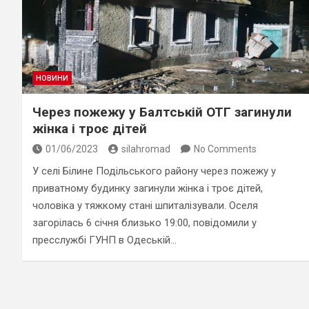
НОВИНИ
Через пожежу у Балтській ОТГ загинули
жінка і троє дітей
01/06/2023
silahromad
No Comments
У селі Білине Подільського району через пожежу у
приватному будинку загинули жінка і троє дітей,
чоловіка у тяжкому стані шпиталізували. Оселя
загорілась 6 січня близько 19:00, повідомили у
пресслужбі ГУНП в Одеській…