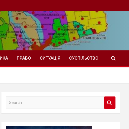
ТИКА
ПРАВО
СИТУАЦІЯ
СУСПІЛЬСТВО
S
e
a
r
c