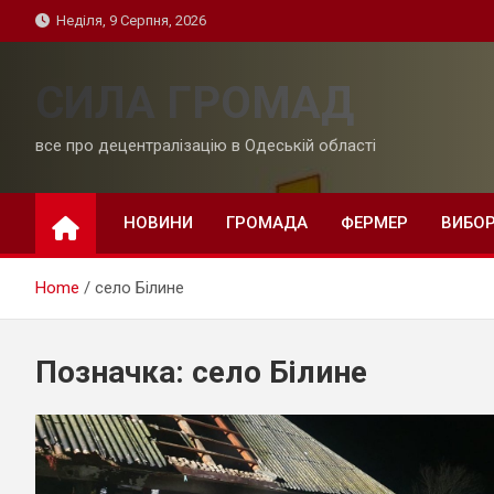
Skip
Неділя, 9 Серпня, 2026
to
content
СИЛА ГРОМАД
все про децентралізацію в Одеській області
НОВИНИ
ГРОМАДА
ФЕРМЕР
ВИБО
Home
село Білине
Позначка:
село Білине