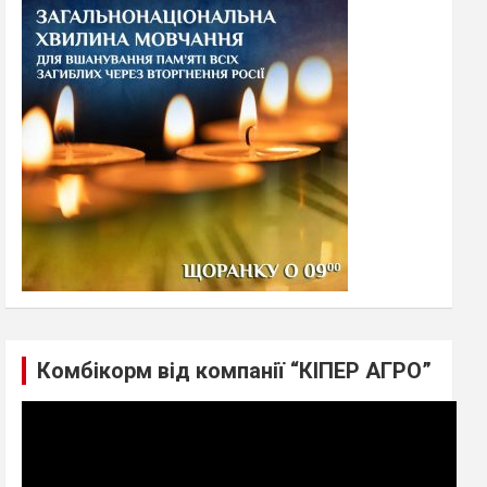
h
Комбікорм від компанії “КІПЕР АГРО”