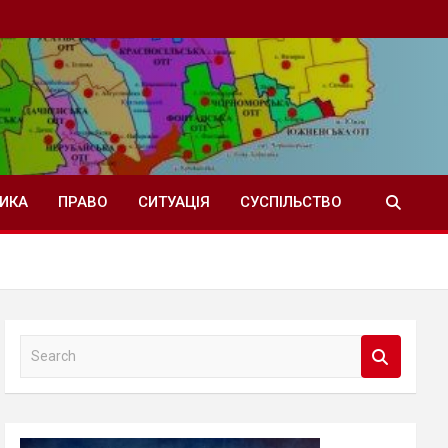
ТИКА
ПРАВО
СИТУАЦІЯ
СУСПІЛЬСТВО
S
e
a
r
c