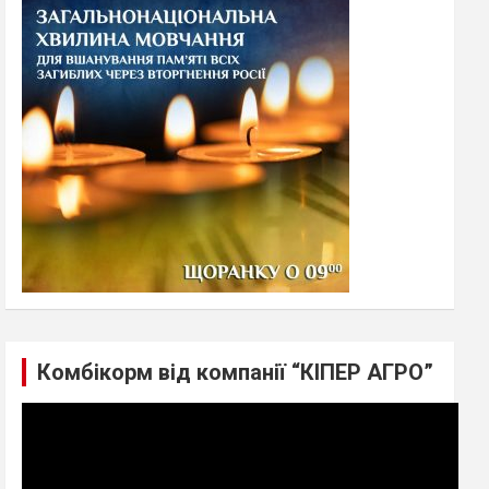
h
Комбікорм від компанії “КІПЕР АГРО”