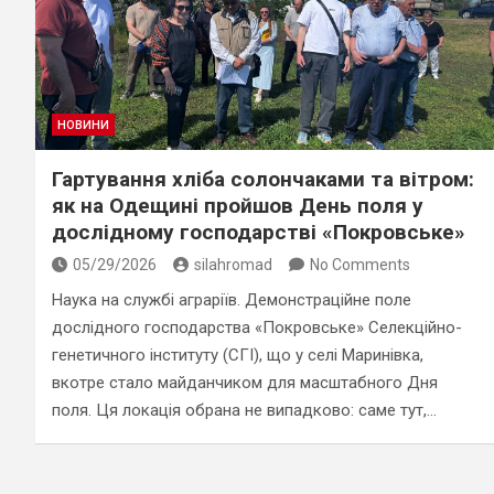
НОВИНИ
Гартування хліба солончаками та вітром:
як на Одещині пройшов День поля у
дослідному господарстві «Покровське»
05/29/2026
silahromad
No Comments
Наука на службі аграріїв. Демонстраційне поле
дослідного господарства «Покровське» Селекційно-
генетичного інституту (СГІ), що у селі Маринівка,
вкотре стало майданчиком для масштабного Дня
поля. Ця локація обрана не випадково: саме тут,…