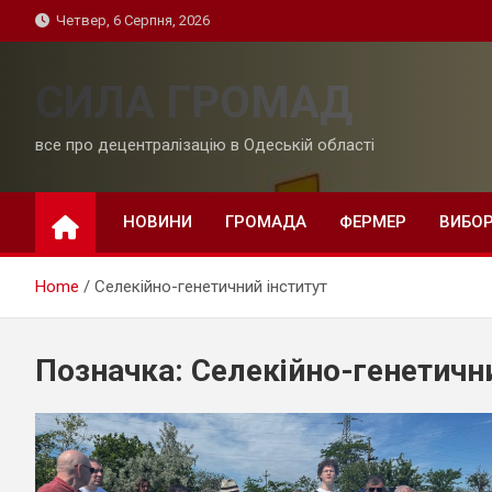
Skip
Четвер, 6 Серпня, 2026
to
content
СИЛА ГРОМАД
все про децентралізацію в Одеській області
НОВИНИ
ГРОМАДА
ФЕРМЕР
ВИБО
Home
Селекійно-генетичний інститут
Позначка:
Селекійно-генетични