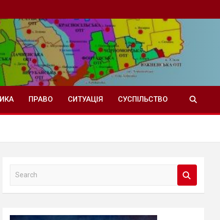
ТИКА
ПРАВО
СИТУАЦІЯ
СУСПІЛЬСТВО
S
e
a
r
c