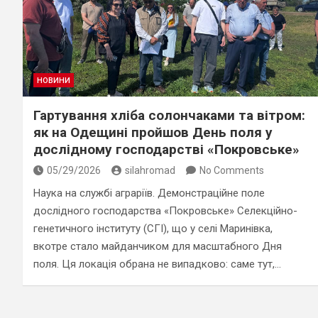
НОВИНИ
Гартування хліба солончаками та вітром:
як на Одещині пройшов День поля у
дослідному господарстві «Покровське»
05/29/2026
silahromad
No Comments
Наука на службі аграріїв. Демонстраційне поле
дослідного господарства «Покровське» Селекційно-
генетичного інституту (СГІ), що у селі Маринівка,
вкотре стало майданчиком для масштабного Дня
поля. Ця локація обрана не випадково: саме тут,…