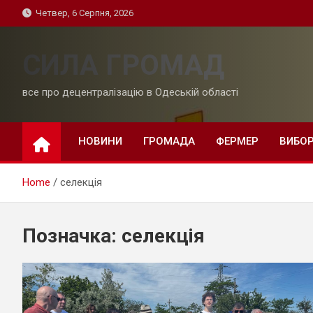
Skip
Четвер, 6 Серпня, 2026
to
content
СИЛА ГРОМАД
все про децентралізацію в Одеській області
НОВИНИ
ГРОМАДА
ФЕРМЕР
ВИБО
Home
селекція
Позначка:
селекція