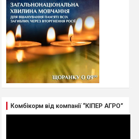
h
Комбікорм від компанії “КІПЕР АГРО”