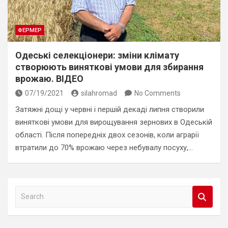
ФЕРМЕР
Одеські селекціонери: зміни клімату
створюють виняткові умови для збирання
врожаю. ВІДЕО
07/19/2021
silahromad
No Comments
Затяжні дощі у червні і першій декаді липня створили
виняткові умови для вирощування зернових в Одеській
області. Після попередніх двох сезонів, коли аграрії
втратили до 70% врожаю через небувалу посуху,…
S
e
a