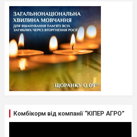
r
c
h
Комбікорм від компанії “КІПЕР АГРО”