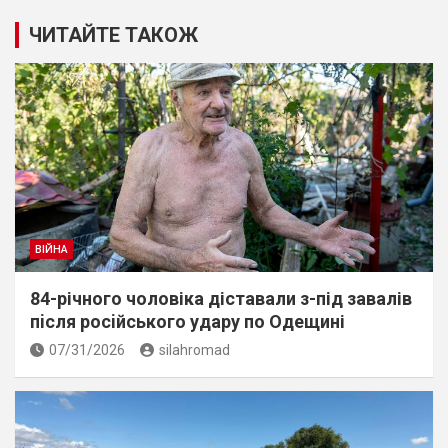
ЧИТАЙТЕ ТАКОЖ
ВІЙНА
84-річного чоловіка діставали з-під завалів
пiсля росiйського удару по Одещині
07/31/2026
silahromad