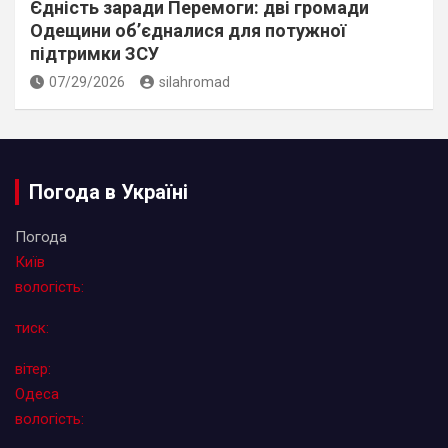
Єдність заради Перемоги: дві громади
Одещини об’єдналися для потужної
підтримки ЗСУ
07/29/2026
silahromad
Погода в Україні
Погода
Київ
вологість:
тиск:
вітер:
Одеса
вологість: