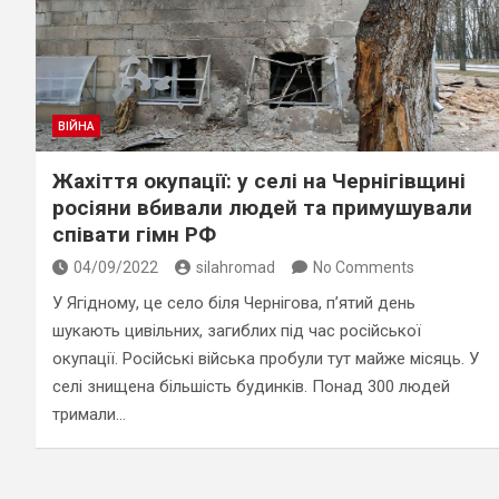
ВІЙНА
Жахіття окупації: у селі на Чернігівщині
росіяни вбивали людей та примушували
співати гімн РФ
04/09/2022
silahromad
No Comments
У Ягідному, це село біля Чернігова, п’ятий день
шукають цивільних, загиблих під час російської
окупації. Російські війська пробули тут майже місяць. У
селі знищена більшість будинків. Понад 300 людей
тримали…