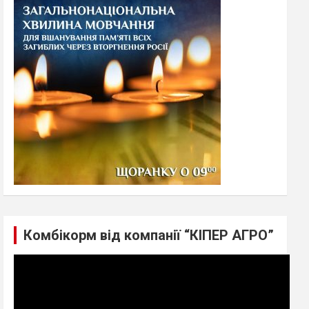
h
Комбікорм від компанії “КІПЕР АГРО”