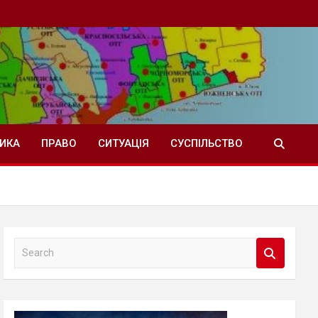
ТИКА
ПРАВО
СИТУАЦІЯ
СУСПІЛЬСТВО
S
e
a
r
c