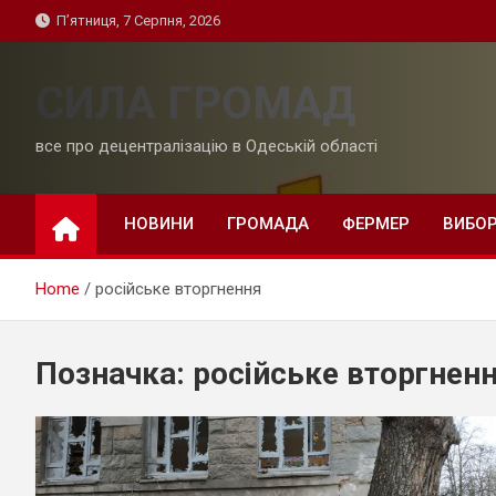
Skip
П’ятниця, 7 Серпня, 2026
to
content
СИЛА ГРОМАД
все про децентралізацію в Одеській області
НОВИНИ
ГРОМАДА
ФЕРМЕР
ВИБО
Home
російське вторгнення
Позначка:
російське вторгнен