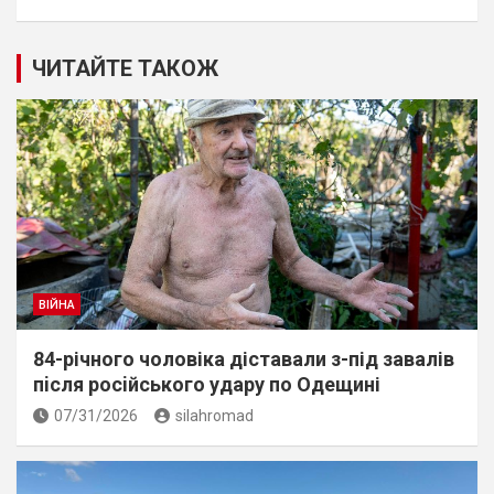
ЧИТАЙТЕ ТАКОЖ
ВІЙНА
84-річного чоловіка діставали з-під завалів
пiсля росiйського удару по Одещині
07/31/2026
silahromad