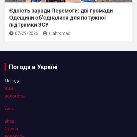
Єдність заради Перемоги: дві громади
Одещини об’єдналися для потужної
підтримки ЗСУ
07/29/2026
silahromad
Погода в Україні
Погода
Київ
вологість:
тиск:
вітер:
Одеса
вологість: