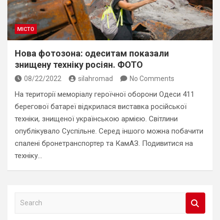
МІСТО
Нова фотозона: одеситам показали
знищену техніку росіян. ФОТО
08/22/2022
silahromad
No Comments
На території меморіалу героїчної оборони Одеси 411
берегової батареї відкрилася виставка російської
техніки, знищеної українською армією. Світлини
опублікувало Суспільне. Серед іншого можна побачити
спалені бронетранспортер та КамАЗ. Подивитися на
техніку…
S
e