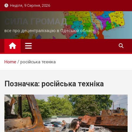
Skip
Неділя, 9 Серпня, 2026
to
content
СИЛА ГРОМАД
все про децентралізацію в Одеській області
Home
російська техніка
Позначка:
російська техніка