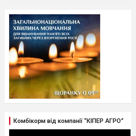
a
r
c
h
Комбікорм від компанії “КІПЕР АГРО”