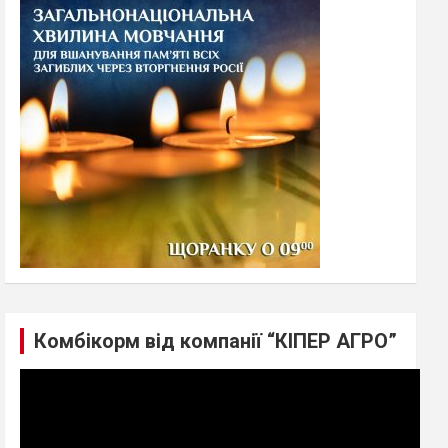
h
Комбікорм від компанії “КІПЕР АГРО”