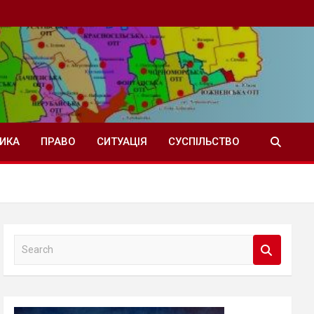
ТИКА
ПРАВО
СИТУАЦІЯ
СУСПІЛЬСТВО
S
e
a
r
c