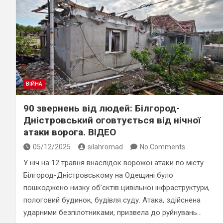
ВІЙНА
90 звернень від людей: Білгород-
Дністровський оговтується від нічної
атаки ворога. ВІДЕО
05/12/2025
silahromad
No Comments
У ніч на 12 травня внаслідок ворожої атаки по місту
Білгород-Дністровському на Одещині було
пошкоджено низку об’єктів цивільної інфраструктури,
пологовий будинок, будівля суду. Атака, здійснена
ударними безпілотниками, призвела до руйнувань…