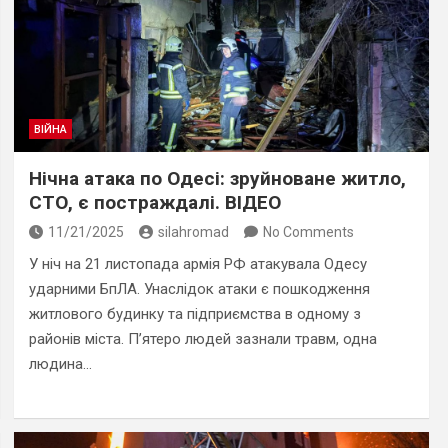
ВІЙНА
Нічна атака по Одесі: зруйноване житло,
СТО, є постраждалі. ВІДЕО
11/21/2025
silahromad
No Comments
У ніч на 21 листопада армія РФ атакувала Одесу
ударними БпЛА. Унаслідок атаки є пошкодження
житлового будинку та підприємства в одному з
районів міста. П’ятеро людей зазнали травм, одна
людина…