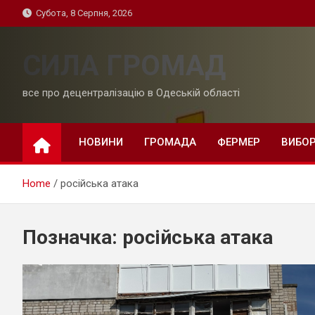
Skip
Субота, 8 Серпня, 2026
to
content
СИЛА ГРОМАД
все про децентралізацію в Одеській області
НОВИНИ
ГРОМАДА
ФЕРМЕР
ВИБО
Home
російська атака
Позначка:
російська атака