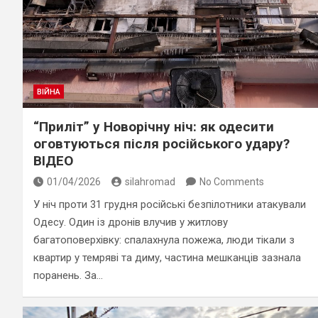
ВІЙНА
“Приліт” у Новорічну ніч: як одесити
оговтуються після російського удару?
ВІДЕО
01/04/2026
silahromad
No Comments
У ніч проти 31 грудня російські безпілотники атакували
Одесу. Один із дронів влучив у житлову
багатоповерхівку: спалахнула пожежа, люди тікали з
квартир у темряві та диму, частина мешканців зазнала
поранень. За…