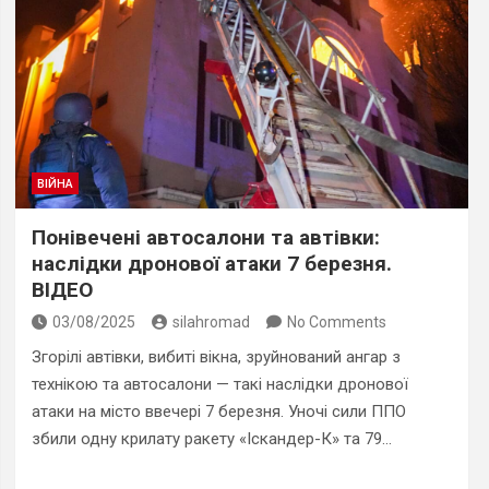
ВІЙНА
Понівечені автосалони та автівки:
наслідки дронової атаки 7 березня.
ВІДЕО
03/08/2025
silahromad
No Comments
Згорілі автівки, вибиті вікна, зруйнований ангар з
технікою та автосалони — такі наслідки дронової
атаки на місто ввечері 7 березня. Уночі сили ППО
збили одну крилату ракету «Іскандер-К» та 79…