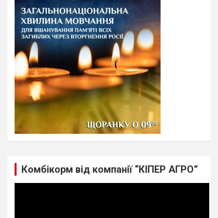
c
h
Комбікорм від компанії “КІПЕР АГРО”