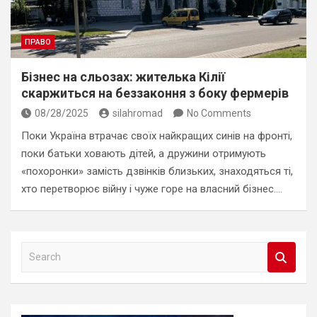
ПРАВО
Бізнес на сльозах: жителька Кілії
скаржиться на беззаконня з боку фермерів
08/28/2025
silahromad
No Comments
Поки Україна втрачає своїх найкращих синів на фронті,
поки батьки ховають дітей, а дружини отримують
«похоронки» замість дзвінків близьких, знаходяться ті,
хто перетворює війну і чуже горе на власний бізнес.…
S
e
a
r