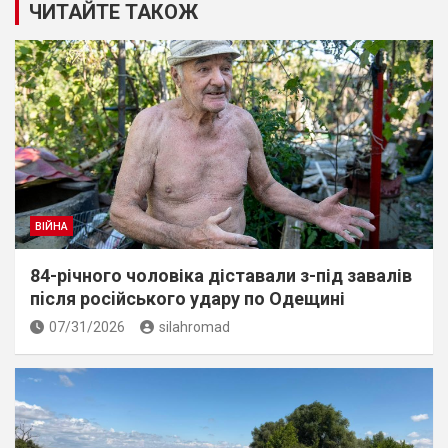
ЧИТАЙТЕ ТАКОЖ
ВІЙНА
84-річного чоловіка діставали з-під завалів
пiсля росiйського удару по Одещині
07/31/2026
silahromad