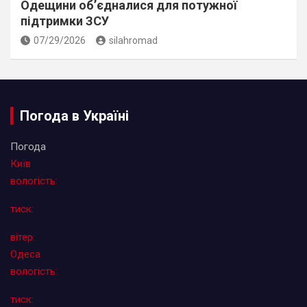
Одещини об’єдналися для потужної
підтримки ЗСУ
07/29/2026
silahromad
Погода в Україні
Погода
Київ
вологість:
тиск:
вітер:
Одеса
вологість:
тиск: