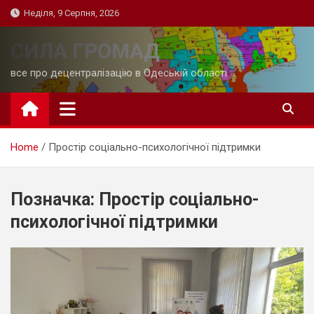
Skip
Неділя, 9 Серпня, 2026
to
content
СИЛА ГРОМАД
все про децентралізацію в Одеській області
Home
Простір соціально-психологічної підтримки
Позначка:
Простір соціально-
психологічної підтримки