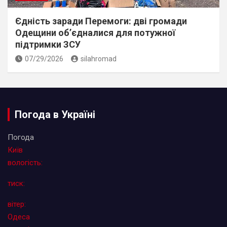
Єдність заради Перемоги: дві громади
Одещини об’єдналися для потужної
підтримки ЗСУ
07/29/2026
silahromad
Погода в Україні
Погода
Київ
вологість:
тиск:
вітер:
Одеса