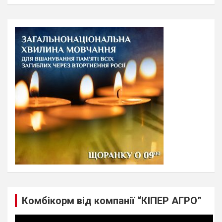
a
r
c
h
Комбікорм від компанії “КІПЕР АГРО”