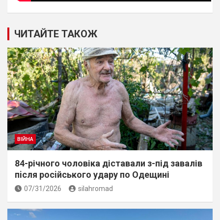
ЧИТАЙТЕ ТАКОЖ
ВІЙНА
84-річного чоловіка діставали з-під завалів
пiсля росiйського удару по Одещині
07/31/2026
silahromad