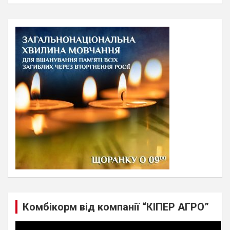
a
r
c
h
Комбікорм від компанії “КІПЕР АГРО”