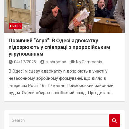
ПРАВО
Позивний “Агра”: В Одесі адвокатку
підозрюють у співпраці з проросійським
угрупованням
04/17/2025
silahromad
No Comments
В Одесі місцеву адвокатку підозрюють в участі у
незаконному збройному формуванні, що діяло в
інтересах Росії. 16 і 17 квітня Приморський районний
суд м. Одеси обирав запобіжний захід. Про деталі…
S
e