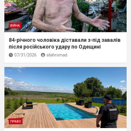
ВІЙНА
84-річного чоловіка діставали з-під завалів
пiсля росiйського удару по Одещині
07/31/2026
silahromad
ПРАВО