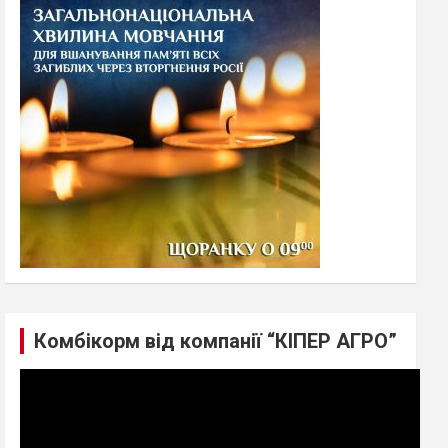
h
Комбікорм від компанії “КІПЕР АГРО”