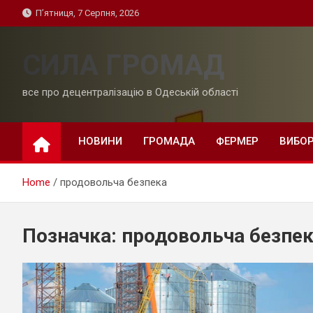
Skip
П’ятниця, 7 Серпня, 2026
to
content
СИЛА ГРОМАД
все про децентралізацію в Одеській області
НОВИНИ
ГРОМАДА
ФЕРМЕР
ВИБО
Home
продовольча безпека
Позначка:
продовольча безпе