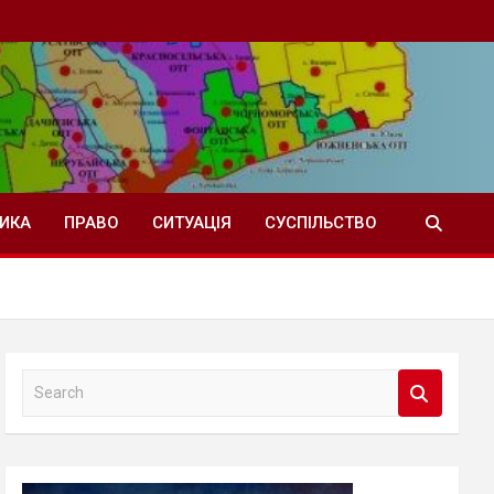
ТИКА
ПРАВО
СИТУАЦІЯ
СУСПІЛЬСТВО
S
e
a
r
c