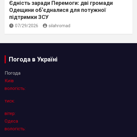
Єдність заради Перемоги: дві громади
Одещини об’єдналися для потужної
підтримки ЗСУ
07/29/2026
silahromad
Погода в Україні
Погода
Київ
вологість:
тиск:
вітер:
Одеса
вологість: