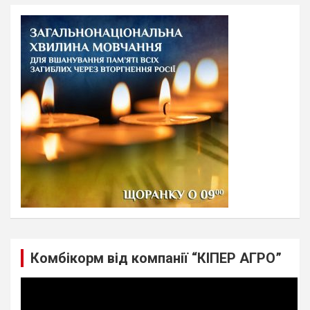
r
c
h
Комбікорм від компанії “КІПЕР АГРО”