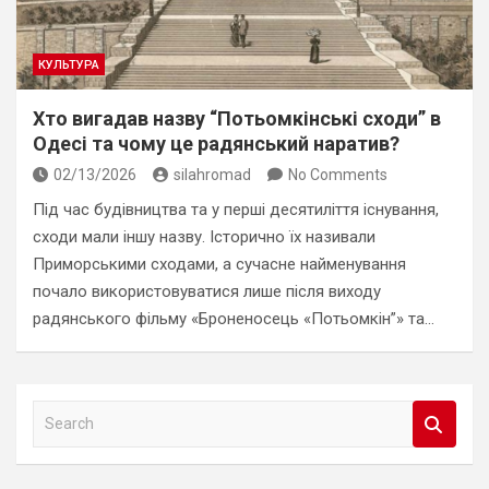
КУЛЬТУРА
Хто вигадав назву “Потьомкінські сходи” в
Одесі та чому це радянський наратив?
02/13/2026
silahromad
No Comments
Під час будівництва та у перші десятиліття існування,
сходи мали іншу назву. Історично їх називали
Приморськими сходами, а сучасне найменування
почало використовуватися лише після виходу
радянського фільму «Броненосець «Потьомкін”» та…
S
e
a