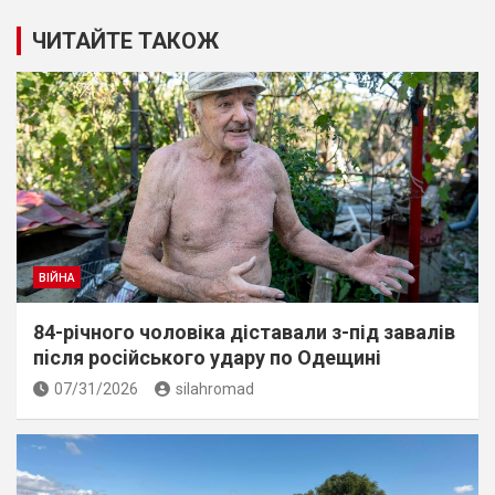
ЧИТАЙТЕ ТАКОЖ
ВІЙНА
84-річного чоловіка діставали з-під завалів
пiсля росiйського удару по Одещині
07/31/2026
silahromad