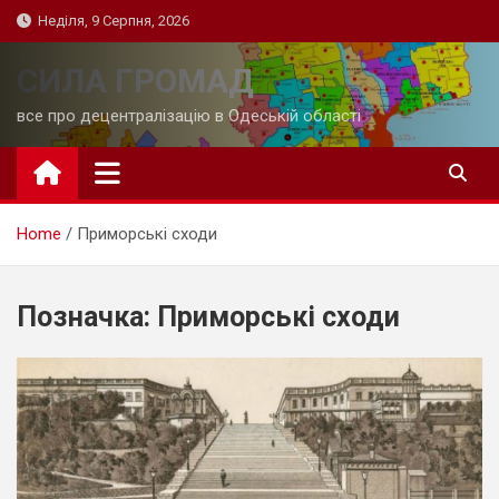
Skip
Неділя, 9 Серпня, 2026
to
content
СИЛА ГРОМАД
все про децентралізацію в Одеській області
Home
Приморські сходи
Позначка:
Приморські сходи