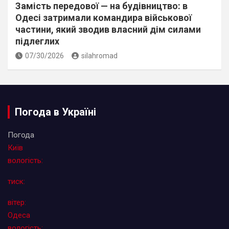
Замість передової — на будівництво: в
Одесі затримали командира військової
частини, який зводив власний дім силами
підлеглих
07/30/2026
silahromad
Погода в Україні
Погода
Київ
вологість:
тиск:
вітер:
Одеса
вологість: