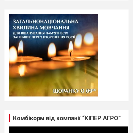
a
r
c
h
Комбікорм від компанії “КІПЕР АГРО”