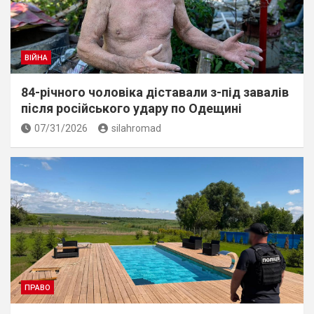
ВІЙНА
84-річного чоловіка діставали з-під завалів
пiсля росiйського удару по Одещині
07/31/2026
silahromad
ПРАВО