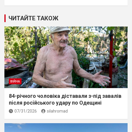
ЧИТАЙТЕ ТАКОЖ
ВІЙНА
84-річного чоловіка діставали з-під завалів
пiсля росiйського удару по Одещині
07/31/2026
silahromad