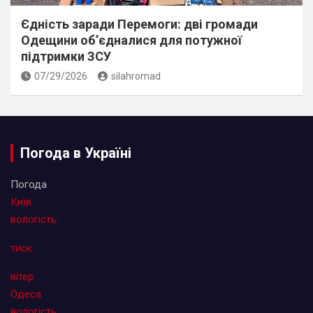
Єдність заради Перемоги: дві громади
Одещини об’єдналися для потужної
підтримки ЗСУ
07/29/2026
silahromad
Погода в Україні
Погода
Київ
вологість:
тиск:
вітер:
Одеса
вологість: