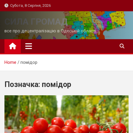
Skip
Субота, 8 Серпня, 2026
to
content
СИЛА ГРОМАД
все про децентралізацію в Одеській області
Home
помідор
Позначка:
помідор