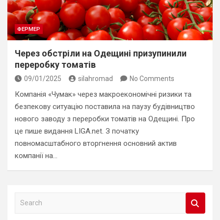
ФЕРМЕР
Через обстріли на Одещині призупинили
переробку томатів
09/01/2025
silahromad
No Comments
Компанія «Чумак» через макроекономічні ризики та
безпекову ситуацію поставила на паузу будівництво
нового заводу з переробки томатів на Одещині. Про
це пише видання LIGA.net. З початку
повномасштабного вторгнення основний актив
компанії на…
S
e