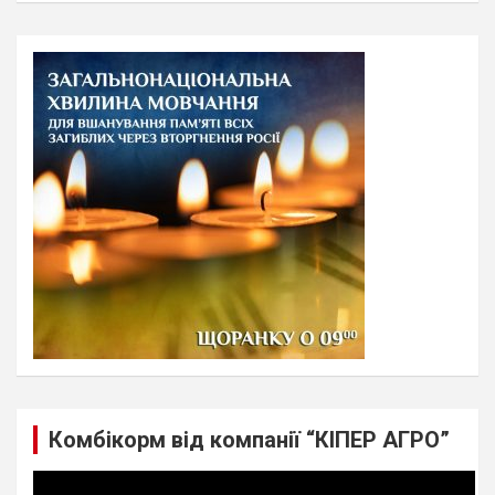
a
r
c
h
Комбікорм від компанії “КІПЕР АГРО”