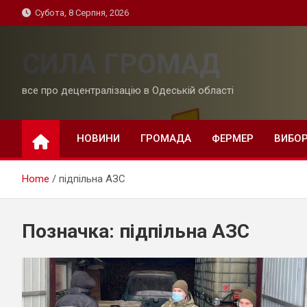
Skip
Субота, 8 Серпня, 2026
to
content
СИЛА ГРОМАД
все про децентралізацію в Одеській області
НОВИНИ
ГРОМАДА
ФЕРМЕР
ВИБО
Home
підпільна АЗС
Позначка:
підпільна АЗС