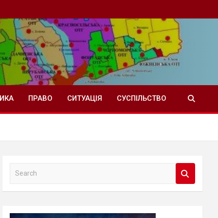
ТИКА
ПРАВО
СИТУАЦІЯ
СУСПІЛЬСТВО
S
e
a
r
c