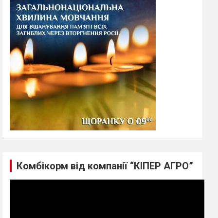
h
Комбікорм від компанії “КІПЕР АГРО”