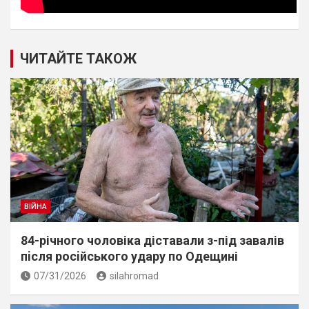
ЧИТАЙТЕ ТАКОЖ
ВІЙНА
84-річного чоловіка діставали з-під завалів
пiсля росiйського удару по Одещині
07/31/2026
silahromad