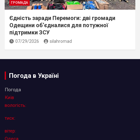
ГРОМАДА
Єдність заради Перемоги: дві громади
Одещини об’єдналися для потужної
підтримки ЗСУ
07/29/2026
silahromad
Погода в Україні
Погода
Київ
вологість:
тиск:
вітер:
Одеса