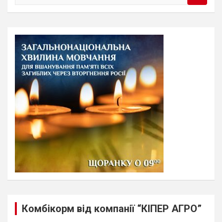
e
a
r
c
h
Комбікорм від компанії “КІПЕР АГРО”