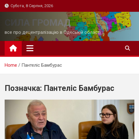
Skip
Субота, 8 Серпня, 2026
to
content
СИЛА ГРОМАД
все про децентралізацію в Одеській області
Home
Пантеліс Бамбурас
Позначка:
Пантеліс Бамбурас