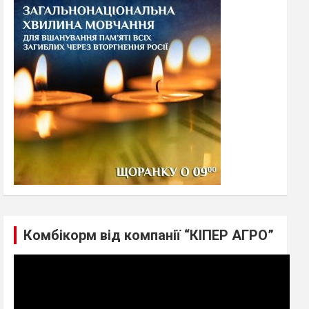
h
Комбікорм від компанії “КІПЕР АГРО”