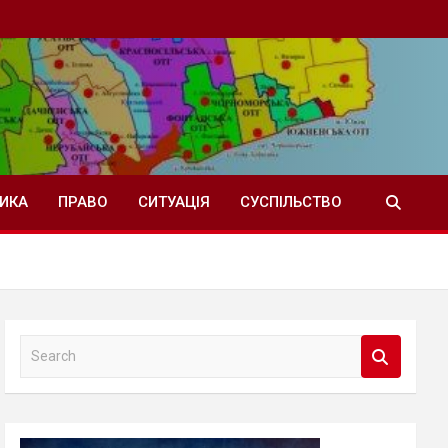
ТИКА
ПРАВО
СИТУАЦІЯ
СУСПІЛЬСТВО
S
e
a
r
c