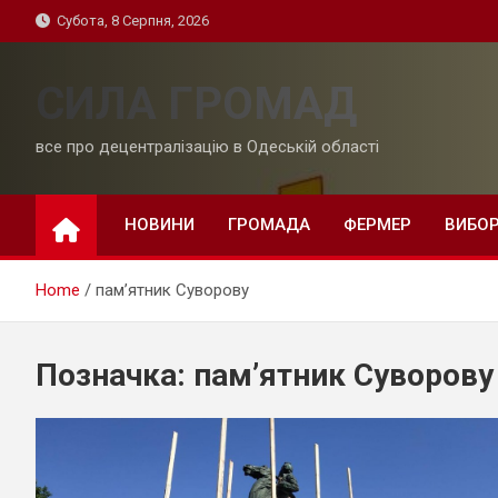
Skip
Субота, 8 Серпня, 2026
to
content
СИЛА ГРОМАД
все про децентралізацію в Одеській області
НОВИНИ
ГРОМАДА
ФЕРМЕР
ВИБО
Home
пам’ятник Суворову
Позначка:
пам’ятник Суворову