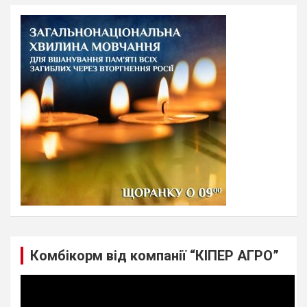
r
c
h
Комбікорм від компанії “КІПЕР АГРО”