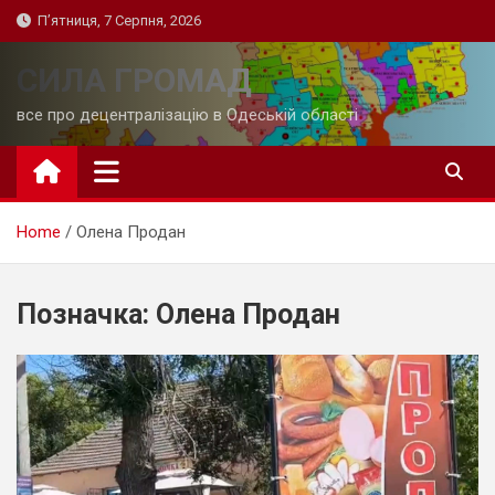
Skip
П’ятниця, 7 Серпня, 2026
to
content
СИЛА ГРОМАД
все про децентралізацію в Одеській області
Home
Олена Продан
Позначка:
Олена Продан