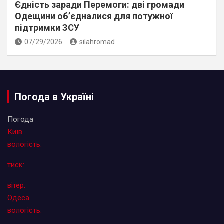
Єдність заради Перемоги: дві громади
Одещини об’єдналися для потужної
підтримки ЗСУ
07/29/2026
silahromad
Погода в Україні
Погода
Київ
вологість:
тиск:
вітер:
Одеса
вологість: