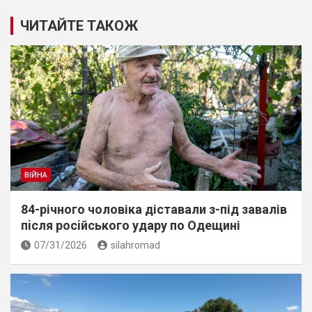
ЧИТАЙТЕ ТАКОЖ
ВІЙНА
84-річного чоловіка діставали з-під завалів
пiсля росiйського удару по Одещині
07/31/2026
silahromad