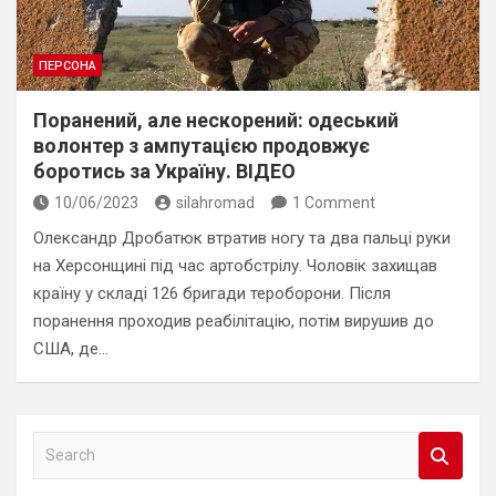
ПЕРСОНА
Поранений, але нескорений: одеський
волонтер з ампутацією продовжує
боротись за Україну. ВІДЕО
10/06/2023
silahromad
1 Comment
Олександр Дробатюк втратив ногу та два пальці руки
на Херсонщині під час артобстрілу. Чоловік захищав
країну у складі 126 бригади тероборони. Після
поранення проходив реабілітацію, потім вирушив до
США, де…
S
e