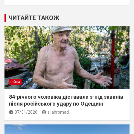
ЧИТАЙТЕ ТАКОЖ
ВІЙНА
84-річного чоловіка діставали з-під завалів
пiсля росiйського удару по Одещині
07/31/2026
silahromad