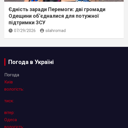
Єдність заради Перемоги: дві громади
Одещини об’єдналися для потужної
підтримки ЗСУ
07/29/2026
silahromad
Погода в Україні
Погода
Київ
вологість:
тиск:
вітер:
Одеса
вологість: