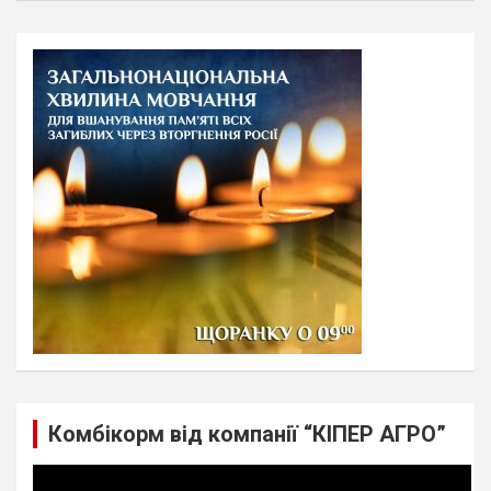
a
r
c
h
Комбікорм від компанії “КІПЕР АГРО”