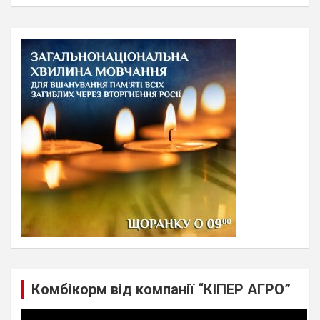
a
r
c
h
Комбікорм від компанії “КІПЕР АГРО”