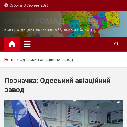
Skip
Субота, 8 Серпня, 2026
to
content
СИЛА ГРОМАД
все про децентралізацію в Одеській області
Home
Одеський авіаційний завод
Позначка:
Одеський авіаційний
завод