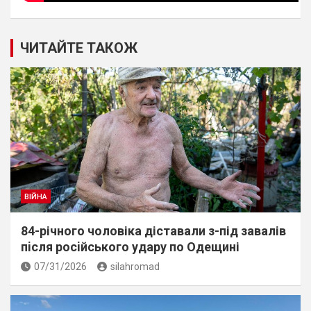
ЧИТАЙТЕ ТАКОЖ
ВІЙНА
84-річного чоловіка діставали з-під завалів
пiсля росiйського удару по Одещині
07/31/2026
silahromad