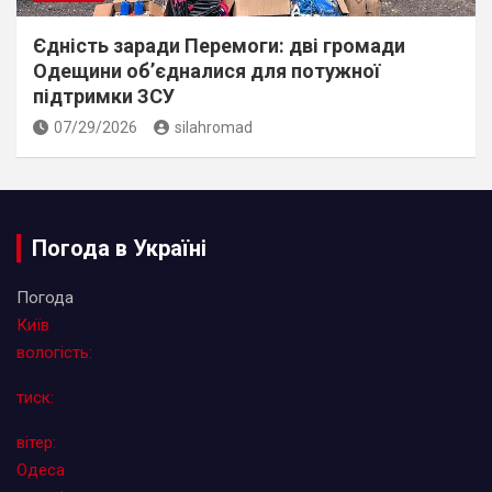
Єдність заради Перемоги: дві громади
Одещини об’єдналися для потужної
підтримки ЗСУ
07/29/2026
silahromad
Погода в Україні
Погода
Київ
вологість:
тиск:
вітер:
Одеса