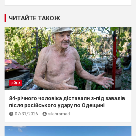
ЧИТАЙТЕ ТАКОЖ
ВІЙНА
84-річного чоловіка діставали з-під завалів
пiсля росiйського удару по Одещині
07/31/2026
silahromad