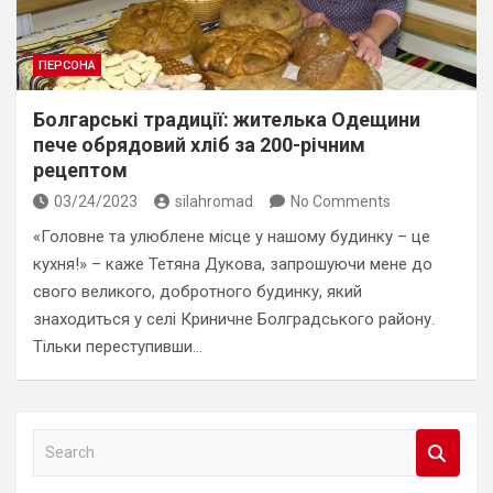
ПЕРСОНА
Болгарські традиції: жителька Одещини
пече обрядовий хліб за 200-річним
рецептом
03/24/2023
silahromad
No Comments
«Головне та улюблене місце у нашому будинку – це
кухня!» – каже Тетяна Дукова, запрошуючи мене до
свого великого, добротного будинку, який
знаходиться у селі Криничне Болградського району.
Тільки переступивши…
S
e