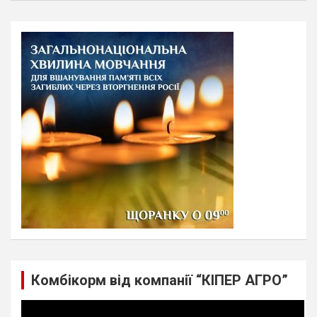
a
r
c
h
Комбікорм від компанії “КІПЕР АГРО”