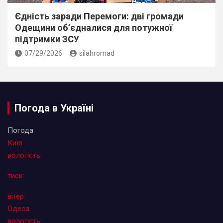
Єдність заради Перемоги: дві громади
Одещини об’єдналися для потужної
підтримки ЗСУ
07/29/2026
silahromad
Погода в Україні
Погода
Київ
вологість:
тиск:
вітер:
Одеса
вологість: