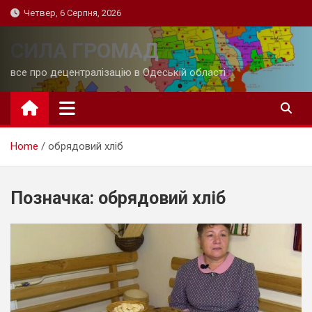
Skip
Четвер, 6 Серпня, 2026
to
content
СИЛА ГРОМАД
все про децентралізацію в Одеській області
Home
обрядовий хліб
Позначка:
обрядовий хліб