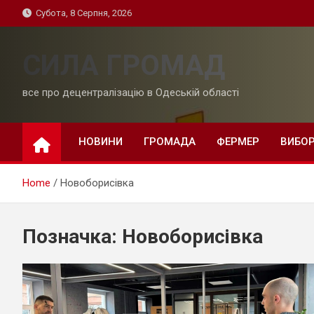
Skip
Субота, 8 Серпня, 2026
to
content
СИЛА ГРОМАД
все про децентралізацію в Одеській області
НОВИНИ
ГРОМАДА
ФЕРМЕР
ВИБО
Home
Новоборисівка
Позначка:
Новоборисівка