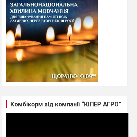
h
Комбікорм від компанії “КІПЕР АГРО”