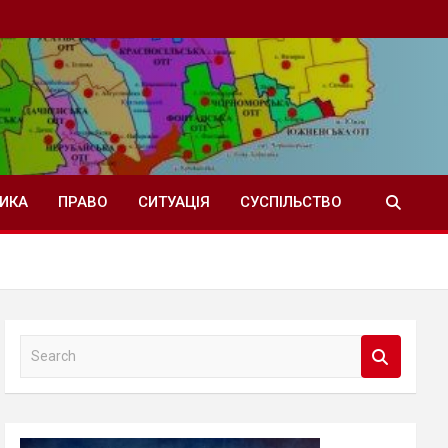
ТИКА
ПРАВО
СИТУАЦІЯ
СУСПІЛЬСТВО
S
e
a
r
c