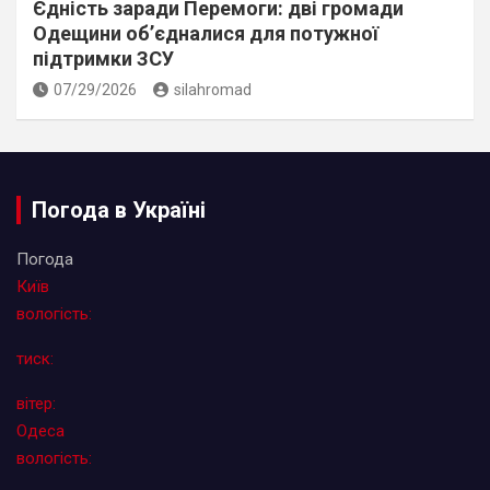
Єдність заради Перемоги: дві громади
Одещини об’єдналися для потужної
підтримки ЗСУ
07/29/2026
silahromad
Погода в Україні
Погода
Київ
вологість:
тиск:
вітер:
Одеса
вологість: