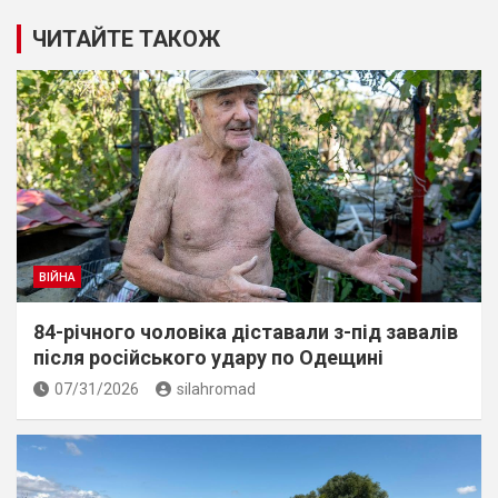
ЧИТАЙТЕ ТАКОЖ
ВІЙНА
84-річного чоловіка діставали з-під завалів
пiсля росiйського удару по Одещині
07/31/2026
silahromad