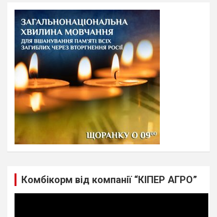
r
c
h
Комбікорм від компанії “КІПЕР АГРО”