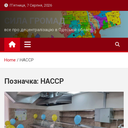
Skip
П’ятниця, 7 Серпня, 2026
to
content
СИЛА ГРОМАД
все про децентралізацію в Одеській області
Home
НАССР
Позначка:
НАССР