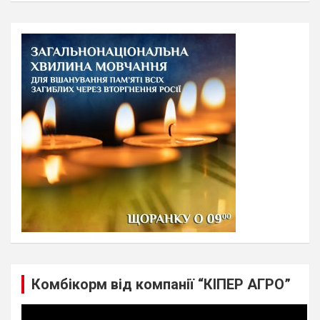
a
r
c
h
Комбікорм від компанії “КІПЕР АГРО”