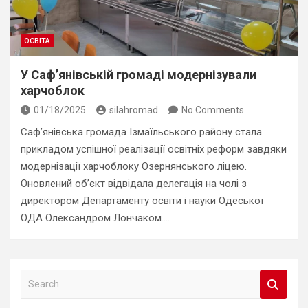
ОСВІТА
У Саф’янівській громаді модернізували
харчоблок
01/18/2025
silahromad
No Comments
Саф’янівська громада Ізмаїльського району стала
прикладом успішної реалізації освітніх реформ завдяки
модернізації харчоблоку Озернянського ліцею.
Оновлений об’єкт відвідала делегація на чолі з
директором Департаменту освіти і науки Одеської
ОДА Олександром Лончаком.…
S
e