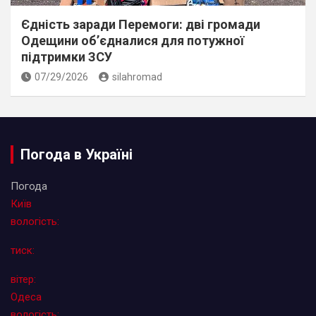
Єдність заради Перемоги: дві громади
Одещини об’єдналися для потужної
підтримки ЗСУ
07/29/2026
silahromad
Погода в Україні
Погода
Київ
вологість:
тиск:
вітер:
Одеса
вологість: