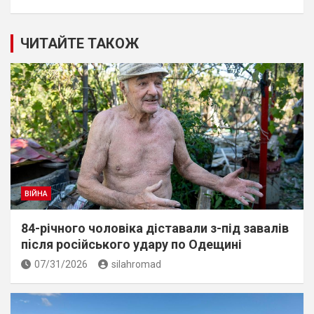
ЧИТАЙТЕ ТАКОЖ
ВІЙНА
84-річного чоловіка діставали з-під завалів
пiсля росiйського удару по Одещині
07/31/2026
silahromad