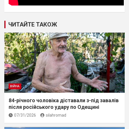
ЧИТАЙТЕ ТАКОЖ
ВІЙНА
84-річного чоловіка діставали з-під завалів
пiсля росiйського удару по Одещині
07/31/2026
silahromad