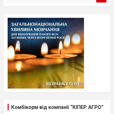
e
a
r
c
h
Комбікорм від компанії “КІПЕР АГРО”