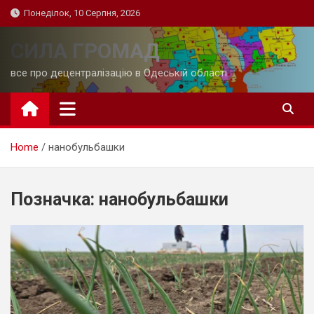
Skip
Понеділок, 10 Серпня, 2026
to
content
СИЛА ГРОМАД
все про децентралізацію в Одеській області
Home
нанобульбашки
Позначка:
нанобульбашки