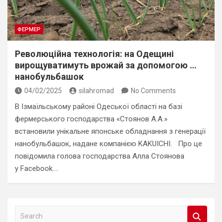
ФЕРМЕР
Революційна технологія: на Одещині
вирощуватимуть врожай за допомогою …
нанобульбашок
04/02/2025
silahromad
No Comments
В Ізмаїльському районі Одеської області на базі
фермерського господарства «Стоянов А.А.»
встановили унікальне японське обладнання з генерації
нанобульбашок, надане компанією KAKUICHI. Про це
повідомила голова господарства Алла Стоянова
у Facebook.…
S