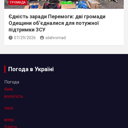
ГРОМАДА
Єдність заради Перемоги: дві громади
Одещини об’єдналися для потужної
підтримки ЗСУ
07/29/2026
silahromad
Погода в Україні
Погода
Київ
вологість:
тиск:
вітер:
Одеса