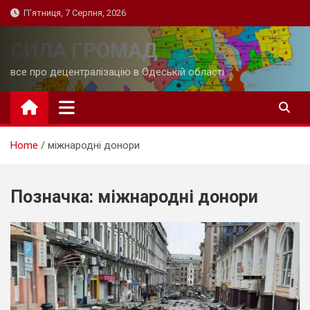
Skip
П’ятниця, 7 Серпня, 2026
to
content
СИЛА ГРОМАД
все про децентралізацію в Одеській області
Home
міжнародні донори
Позначка:
міжнародні донори