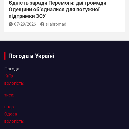
Єдність заради Перемоги: дві громади
Одещини об’єдналися для потужної
підтримки ЗСУ
07/29/2026
silahromad
Погода в Україні
Погода
Київ
вологість:
тиск:
вітер:
Одеса
вологість: