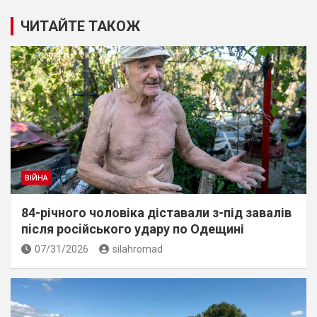
ЧИТАЙТЕ ТАКОЖ
ВІЙНА
84-річного чоловіка діставали з-під завалів
пiсля росiйського удару по Одещині
07/31/2026
silahromad