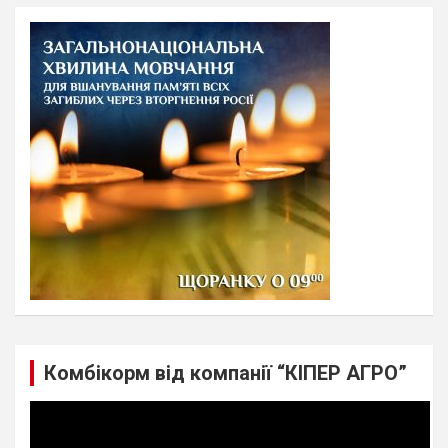
r
c
h
Комбікорм від компанії “КІПЕР АГРО”