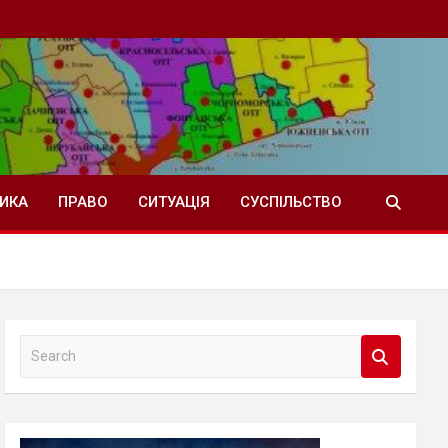
ТИКА
ПРАВО
СИТУАЦІЯ
СУСПІЛЬСТВО
S
e
a
r
c