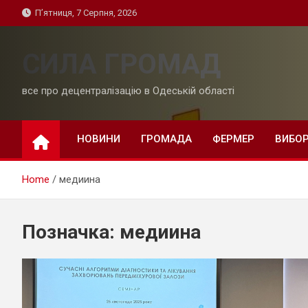
Skip
П’ятниця, 7 Серпня, 2026
to
content
СИЛА ГРОМАД
все про децентралізацію в Одеській області
НОВИНИ
ГРОМАДА
ФЕРМЕР
ВИБО
Home
медиина
Позначка:
медиина