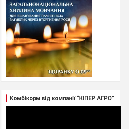
h
Комбікорм від компанії “КІПЕР АГРО”