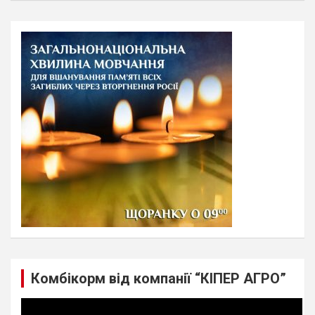
a
r
c
h
Комбікорм від компанії “КІПЕР АГРО”