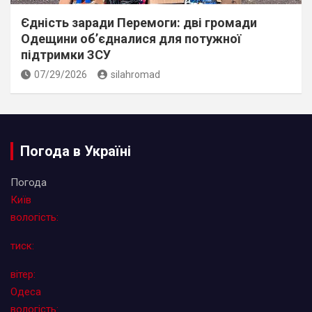
Єдність заради Перемоги: дві громади
Одещини об’єдналися для потужної
підтримки ЗСУ
07/29/2026
silahromad
Погода в Україні
Погода
Київ
вологість:
тиск:
вітер:
Одеса
вологість: