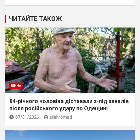
ЧИТАЙТЕ ТАКОЖ
ВІЙНА
84-річного чоловіка діставали з-під завалів
пiсля росiйського удару по Одещині
07/31/2026
silahromad