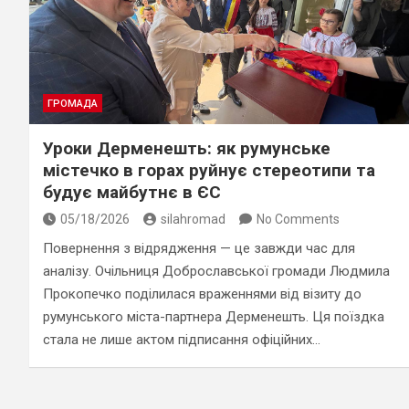
ГРОМАДА
Уроки Дерменешть: як румунське
містечко в горах руйнує стереотипи та
будує майбутнє в ЄС
05/18/2026
silahromad
No Comments
Повернення з відрядження — це завжди час для
аналізу. Очільниця Доброславської громади Людмила
Прокопечко поділилася враженнями від візиту до
румунського міста-партнера Дерменешть. Ця поїздка
стала не лише актом підписання офіційних…