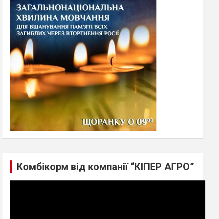
h
Комбікорм від компанії “КІПЕР АГРО”