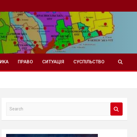
ТИКА
ПРАВО
СИТУАЦІЯ
СУСПІЛЬСТВО
S
e
a
r
c