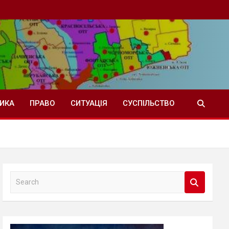
ТИКА
ПРАВО
СИТУАЦІЯ
СУСПІЛЬСТВО
S
e
a
r
c