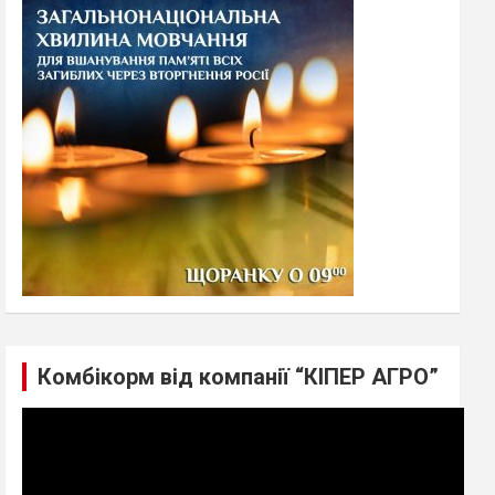
h
Комбікорм від компанії “КІПЕР АГРО”