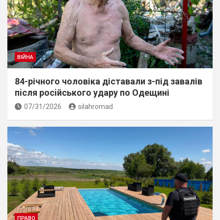
ВІЙНА
84-річного чоловіка діставали з-під завалів
пiсля росiйського удару по Одещині
07/31/2026
silahromad
ПРАВО