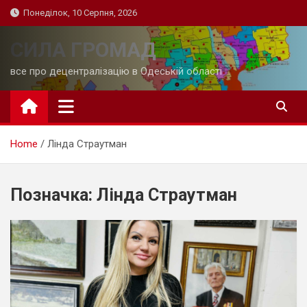
Skip
Понеділок, 10 Серпня, 2026
to
content
СИЛА ГРОМАД
все про децентралізацію в Одеській області
Home
Лінда Страутман
Позначка:
Лінда Страутман