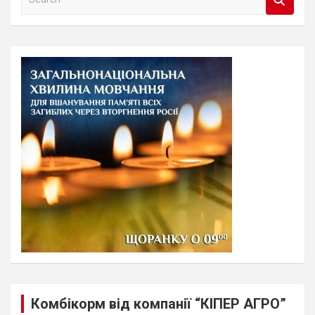
e
a
r
c
h
Комбікорм від компанії “КІПЕР АГРО”