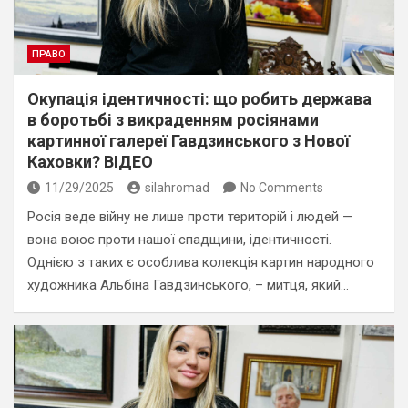
ПРАВО
Окупація ідентичності: що робить держава
в боротьбі з викраденням росіянами
картинної галереї Гавдзинського з Нової
Каховки? ВІДЕО
11/29/2025
silahromad
No Comments
Росія веде війну не лише проти територій і людей —
вона воює проти нашої спадщини, ідентичності.
Однією з таких є особлива колекція картин народного
художника Альбіна Гавдзинського, – митця, який…