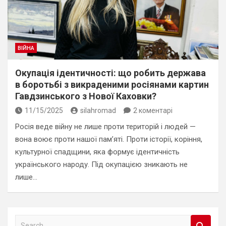
ВІЙНА
Окупація ідентичності: що робить держава
в боротьбі з викраденими росіянами картин
Гавдзинського з Нової Каховки?
11/15/2025
silahromad
2 коментарі
Росія веде війну не лише проти територій і людей —
вона воює проти нашої пам’яті. Проти історії, коріння,
культурної спадщини, яка формує ідентичність
українського народу. Під окупацією зникають не
лише…
S