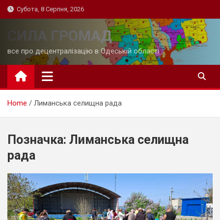
Skip
Субота, 8 Серпня, 2026
to
content
СИЛА ГРОМАД
все про децентралізацію в Одеській області
Home
Лиманська селищна рада
Позначка:
Лиманська селищна
рада