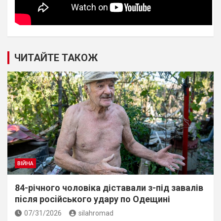
ЧИТАЙТЕ ТАКОЖ
ВІЙНА
84-річного чоловіка діставали з-під завалів
пiсля росiйського удару по Одещині
07/31/2026
silahromad