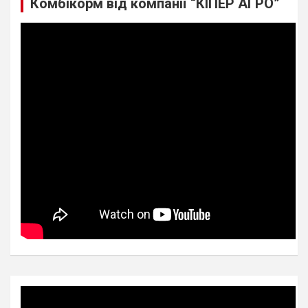
Комбікорм від компанії “КІПЕР АГРО”