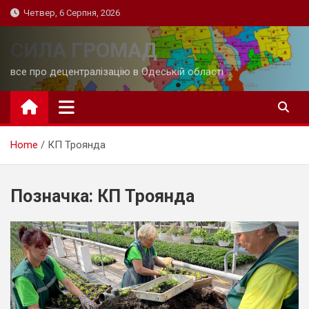
Skip
Четвер, 6 Серпня, 2026
to
content
СИЛА ГРОМАД
все про децентралізацію в Одеській області
Home
КП Троянда
Позначка:
КП Троянда