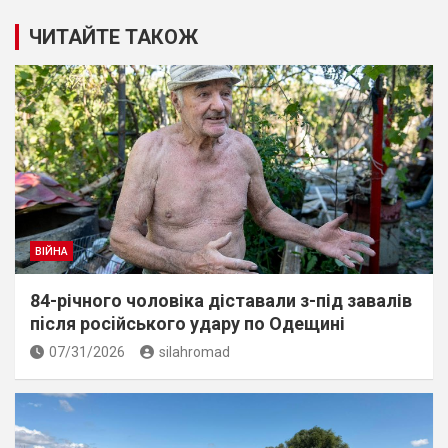
ЧИТАЙТЕ ТАКОЖ
ВІЙНА
84-річного чоловіка діставали з-під завалів
пiсля росiйського удару по Одещині
07/31/2026
silahromad