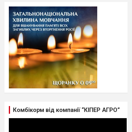
r
c
h
Комбікорм від компанії “КІПЕР АГРО”