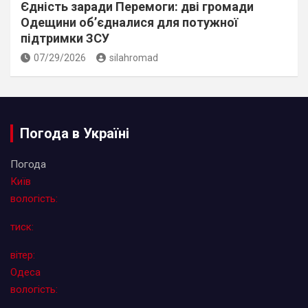
Єдність заради Перемоги: дві громади
Одещини об’єдналися для потужної
підтримки ЗСУ
07/29/2026
silahromad
Погода в Україні
Погода
Київ
вологість:
тиск:
вітер:
Одеса
вологість: