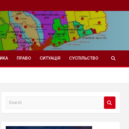
ТИКА
ПРАВО
СИТУАЦІЯ
СУСПІЛЬСТВО
S
e
a
r
c