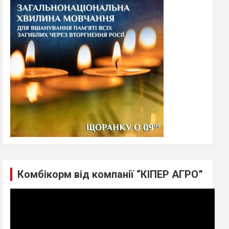
h
Комбікорм від компанії “КІПЕР АГРО”