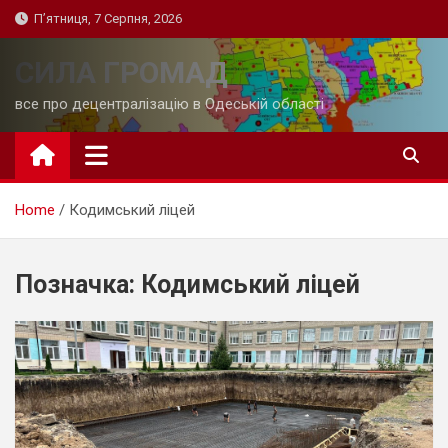
Skip
П’ятниця, 7 Серпня, 2026
to
content
СИЛА ГРОМАД
все про децентралізацію в Одеській області
Home
Кодимський ліцей
Позначка:
Кодимський ліцей