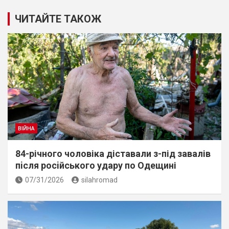
ЧИТАЙТЕ ТАКОЖ
ВІЙНА
84-річного чоловіка діставали з-під завалів
пiсля росiйського удару по Одещині
07/31/2026
silahromad