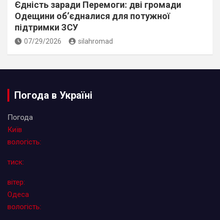
Єдність заради Перемоги: дві громади
Одещини об’єдналися для потужної
підтримки ЗСУ
07/29/2026
silahromad
Погода в Україні
Погода
Київ
вологість:
тиск:
вітер:
Одеса
вологість: