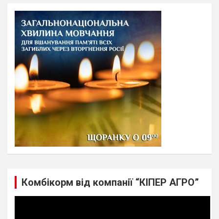
r
c
h
Комбікорм від компанії “КІПЕР АГРО”