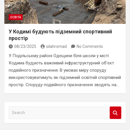
ОСВІТА
У Кодимі будують підземний спортивний
простір
08/23/2025
silahromad
No Comments
У Подільськму районі Одещини біля школи у місті
Кодима будують важливий інфраструктурний об’єкт
подвійного призначення. В умовах миру споруду
використовуватимуть як підземний освітній спортивний
простір. Споруду подвійного призначення зводять на…
S
e
a