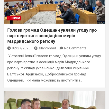
НОВИНИ
Голови громад Одещини уклали угоду про
партнерство з асоціацією мерів
Мадридського регіону
02/27/2025
silahromad
No Comments
У столиці Іспанії голови громад Одещини уклали угоду
про партнерство з асоціації мерів Мадридського
регіону. У складі української делегації керівники
Балтської, Арцизької, Доброславської громад
Одещини. «Я мала можливість виступити і…