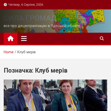
Skip
Четвер, 6 Серпня, 2026
to
content
СИЛА ГРОМАД
все про децентралізацію в Одеській області
Home
Клуб мерів
Позначка:
Клуб мерів