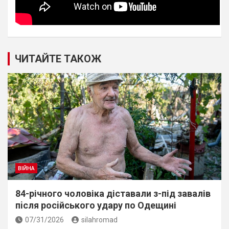
ЧИТАЙТЕ ТАКОЖ
ВІЙНА
84-річного чоловіка діставали з-під завалів
пiсля росiйського удару по Одещині
07/31/2026
silahromad