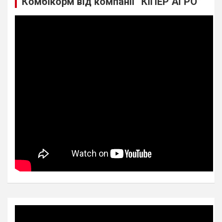
Комбікорм від компанії “КІПЕР АГРО”