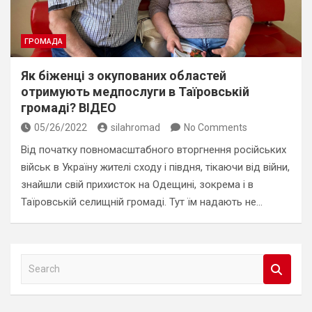
ГРОМАДА
Як біженці з окупованих областей
отримують медпослуги в Таїровській
громаді? ВІДЕО
05/26/2022
silahromad
No Comments
Від початку повномасштабного вторгнення російських
військ в Україну жителі сходу і півдня, тікаючи від війни,
знайшли свій прихисток на Одещині, зокрема і в
Таїровській селищній громаді. Тут їм надають не…
S
e
a