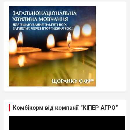
r
c
h
Комбікорм від компанії “КІПЕР АГРО”