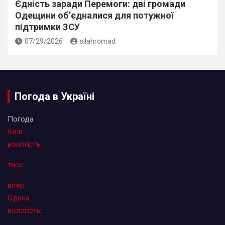
Єдність заради Перемоги: дві громади
Одещини об’єдналися для потужної
підтримки ЗСУ
07/29/2026
silahromad
Погода в Україні
Погода
Київ
вологість:
тиск:
вітер:
Одеса
вологість: