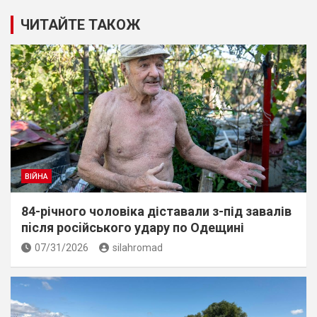
ЧИТАЙТЕ ТАКОЖ
ВІЙНА
84-річного чоловіка діставали з-під завалів
пiсля росiйського удару по Одещині
07/31/2026
silahromad