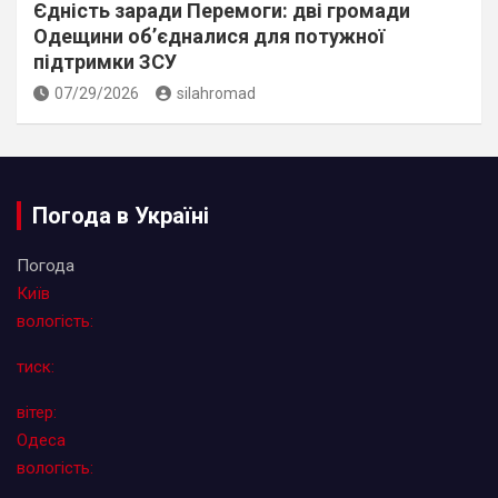
Єдність заради Перемоги: дві громади
Одещини об’єдналися для потужної
підтримки ЗСУ
07/29/2026
silahromad
Погода в Україні
Погода
Київ
вологість:
тиск:
вітер:
Одеса
вологість: