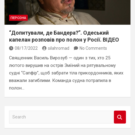
ПЕРСОНА
“Допитували, де Бандера?”. Одеський
капелан розповів про полон у Росії. ВІДЕО
08/17/2022
silahromad
No Comments
Священник Василь Вирозуб — один з тих, хто 25
лютого вирушив на острів Зміїний на рятувальному
судні “Сапфір”, щоб забрати тіла прикордонників, яких
вважали загиблими. Команда судна потрапила в
полон…
S
e
a