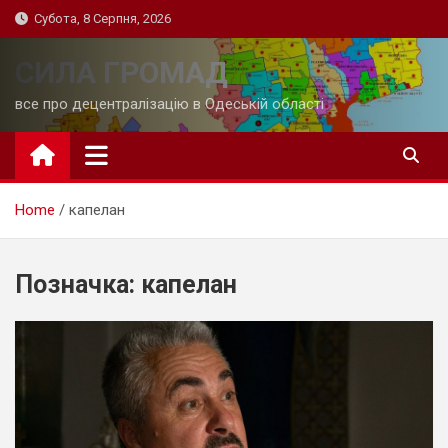
Skip
Субота, 8 Серпня, 2026
to
content
СИЛА ГРОМАД
все про децентралізацію в Одеській області
Home
капелан
Позначка:
капелан