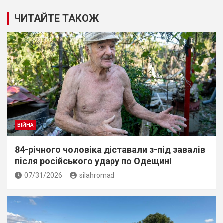
ЧИТАЙТЕ ТАКОЖ
ВІЙНА
84-річного чоловіка діставали з-під завалів
пiсля росiйського удару по Одещині
07/31/2026
silahromad