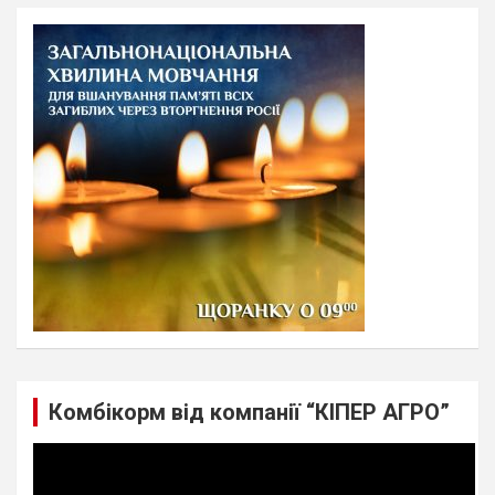
r
c
h
Комбікорм від компанії “КІПЕР АГРО”