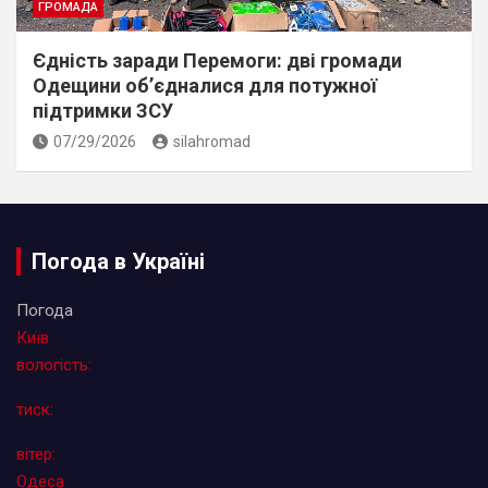
ГРОМАДА
Єдність заради Перемоги: дві громади
Одещини об’єдналися для потужної
підтримки ЗСУ
07/29/2026
silahromad
Погода в Україні
Погода
Київ
вологість:
тиск:
вітер:
Одеса