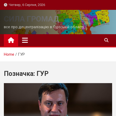
Skip
Четвер, 6 Серпня, 2026
to
content
СИЛА ГРОМАД
все про децентралізацію в Одеській області
Home
ГУР
Позначка:
ГУР