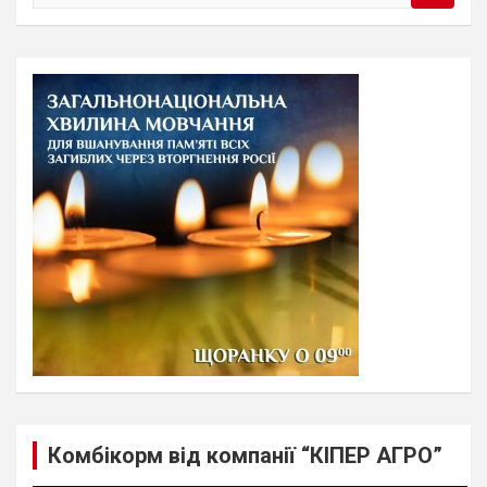
e
a
r
c
h
Комбікорм від компанії “КІПЕР АГРО”