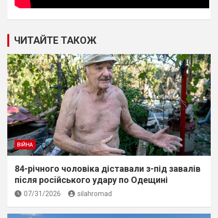
ЧИТАЙТЕ ТАКОЖ
ВІЙНА
84-річного чоловіка діставали з-під завалів
пiсля росiйського удару по Одещині
07/31/2026
silahromad