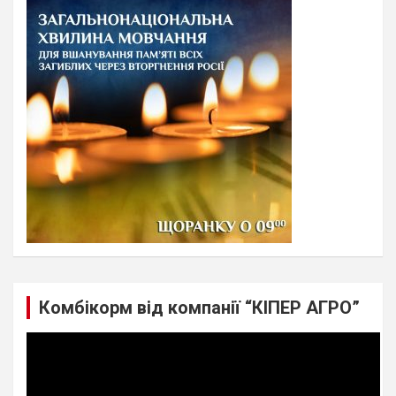
c
h
Комбікорм від компанії “КІПЕР АГРО”