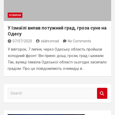
НОВИНИ
У Ізмаїлі випав потужний град, гроза суне на
Одесу
07/07/2020
silahromad
No Comments
У вівторок, 7 липня, через Одеську область пройшов
холодний фронт. Він приніс дощі, грози, град і шквали.
Так, вулиці Ізмаїла Одеської області сьогодні засипало
градом. Про це повідомляють очевидці в…
S
e
a
r