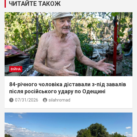
ЧИТАЙТЕ ТАКОЖ
ВІЙНА
84-річного чоловіка діставали з-під завалів
пiсля росiйського удару по Одещині
07/31/2026
silahromad