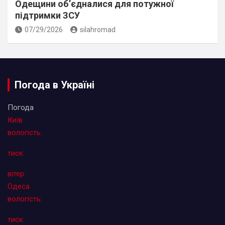
Одещини об’єдналися для потужної
підтримки ЗСУ
07/29/2026
silahromad
Погода в Україні
Погода
Київ
вологість:
тиск:
вітер:
Одеса
вологість:
тиск: