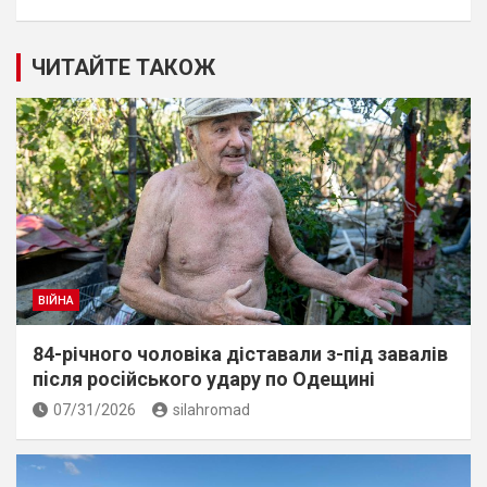
ЧИТАЙТЕ ТАКОЖ
ВІЙНА
84-річного чоловіка діставали з-під завалів
пiсля росiйського удару по Одещині
07/31/2026
silahromad