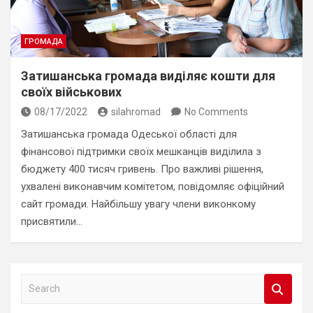
ГРОМАДА
Затишанська громада виділяє кошти для
своїх військових
08/17/2022
silahromad
No Comments
Затишанська громада Одеської області для
фінансової підтримки своїх мешканців виділила з
бюджету 400 тисяч гривень. Про важливі рішення,
ухвалені виконавчим комітетом, повідомляє офіційний
сайт громади. Найбільшу увагу члени виконкому
присвятили…
S
e