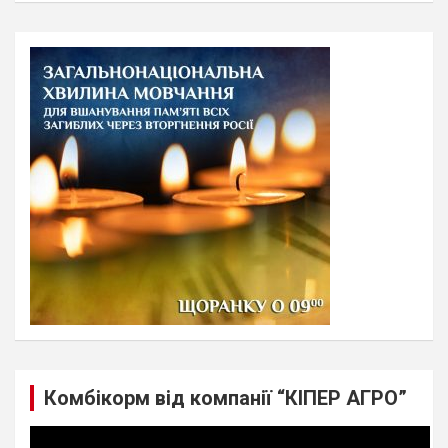
a
r
c
h
Комбікорм від компанії “КІПЕР АГРО”