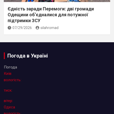
Єдність заради Перемоги: дві громади
Одещини об’єдналися для потужної
підтримки ЗСУ
07/29/2026
silahromad
Погода в Україні
Погода
Київ
вологість:
тиск:
вітер:
Одеса
вологість: