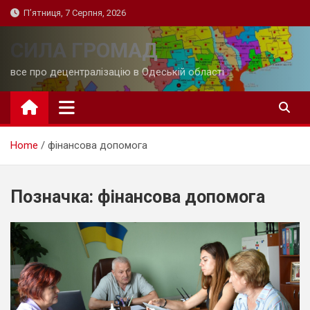
Skip
П’ятниця, 7 Серпня, 2026
to
content
СИЛА ГРОМАД
все про децентралізацію в Одеській області
Home
фінансова допомога
Позначка:
фінансова допомога