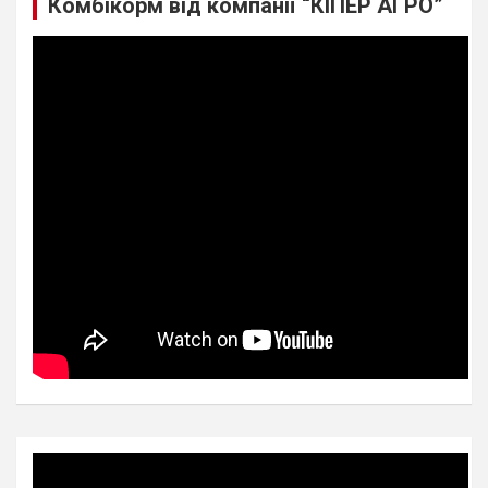
Комбікорм від компанії “КІПЕР АГРО”