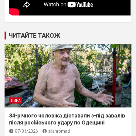
ЧИТАЙТЕ ТАКОЖ
ВІЙНА
84-річного чоловіка діставали з-під завалів
пiсля росiйського удару по Одещині
07/31/2026
silahromad