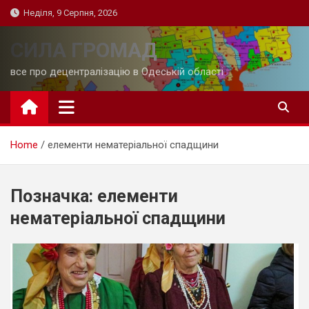
Skip
Неділя, 9 Серпня, 2026
to
content
СИЛА ГРОМАД
все про децентралізацію в Одеській області
Home
елементи нематеріальної спадщини
Позначка:
елементи
нематеріальної спадщини