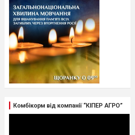
c
h
Комбікорм від компанії “КІПЕР АГРО”