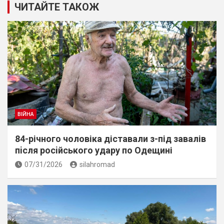
ЧИТАЙТЕ ТАКОЖ
ВІЙНА
84-річного чоловіка діставали з-під завалів
пiсля росiйського удару по Одещині
07/31/2026
silahromad