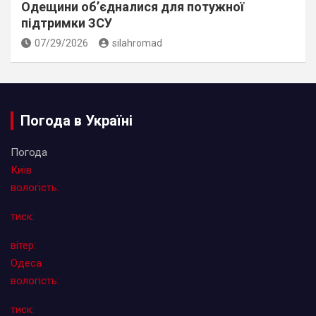
Одещини об’єдналися для потужної
підтримки ЗСУ
07/29/2026
silahromad
Погода в Україні
Погода
Київ
вологість:
тиск:
вітер:
Одеса
вологість:
тиск: