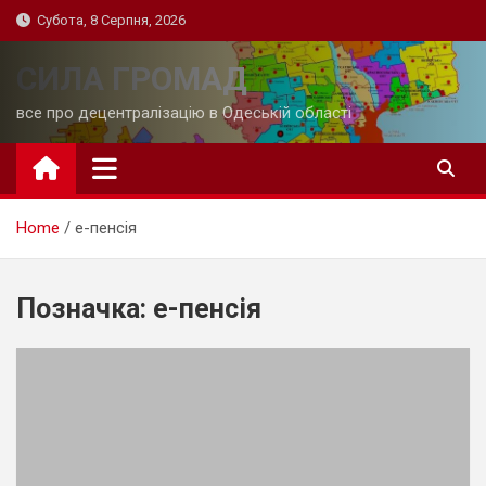
Skip
Субота, 8 Серпня, 2026
to
content
СИЛА ГРОМАД
все про децентралізацію в Одеській області
Home
е-пенсія
Позначка:
е-пенсія