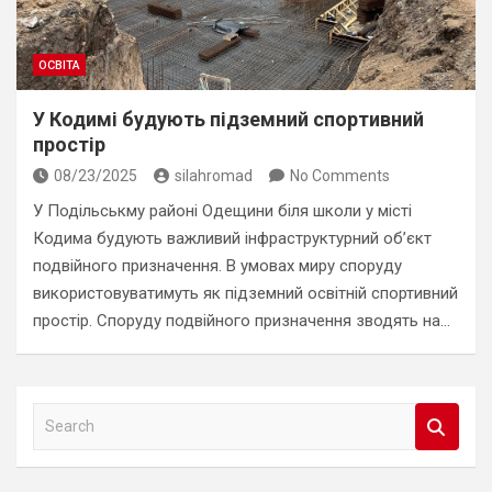
ОСВІТА
У Кодимі будують підземний спортивний
простір
08/23/2025
silahromad
No Comments
У Подільськму районі Одещини біля школи у місті
Кодима будують важливий інфраструктурний об’єкт
подвійного призначення. В умовах миру споруду
використовуватимуть як підземний освітній спортивний
простір. Споруду подвійного призначення зводять на…
S
e
a