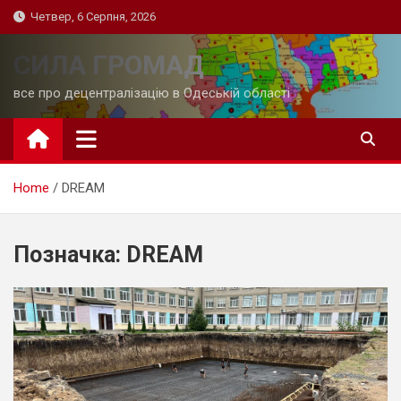
Skip
Четвер, 6 Серпня, 2026
to
content
СИЛА ГРОМАД
все про децентралізацію в Одеській області
Home
DREAM
Позначка:
DREAM