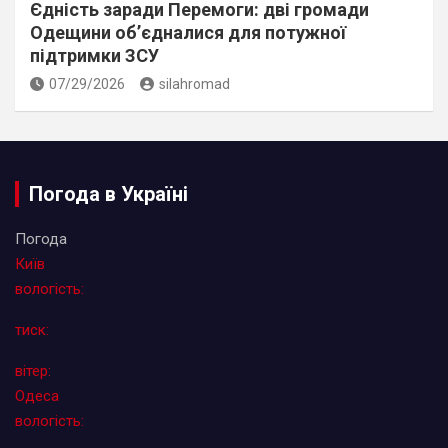
Єдність заради Перемоги: дві громади
Одещини об’єдналися для потужної
підтримки ЗСУ
07/29/2026
silahromad
Погода в Україні
Погода
Київ
вологість:
тиск:
вітер:
Одеса
вологість: