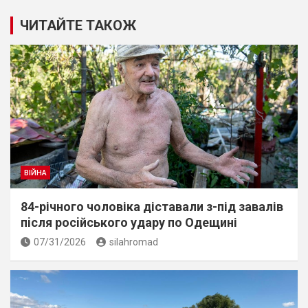
ЧИТАЙТЕ ТАКОЖ
ВІЙНА
84-річного чоловіка діставали з-під завалів
пiсля росiйського удару по Одещині
07/31/2026
silahromad