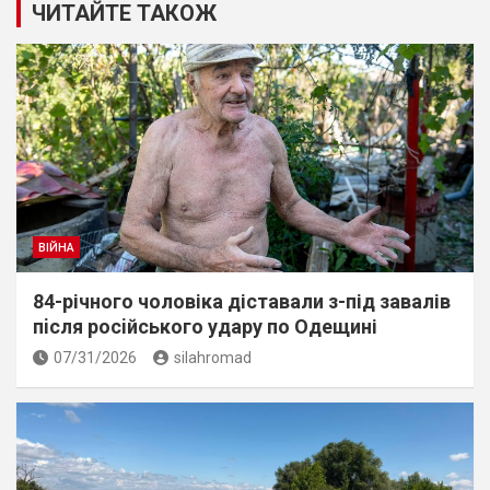
ЧИТАЙТЕ ТАКОЖ
ВІЙНА
84-річного чоловіка діставали з-під завалів
пiсля росiйського удару по Одещині
07/31/2026
silahromad