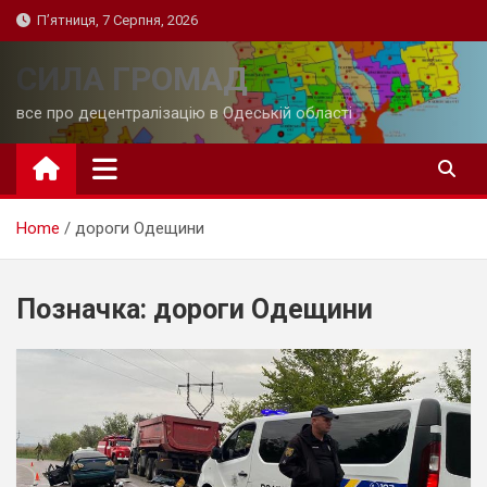
Skip
П’ятниця, 7 Серпня, 2026
to
content
СИЛА ГРОМАД
все про децентралізацію в Одеській області
Home
дороги Одещини
Позначка:
дороги Одещини