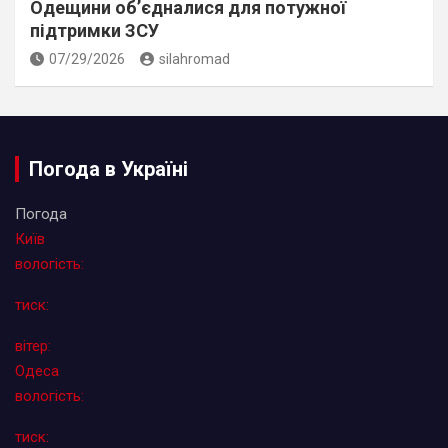
Одещини об’єдналися для потужної
підтримки ЗСУ
07/29/2026
silahromad
Погода в Україні
Погода
Київ
вологість:
тиск:
вітер:
Одеса
вологість:
тиск: