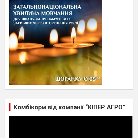
c
h
Комбікорм від компанії “КІПЕР АГРО”