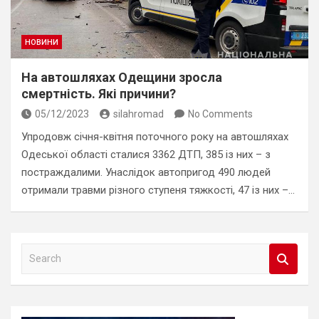
НОВИНИ
На автошляхах Одещини зросла
смертність. Які причини?
05/12/2023
silahromad
No Comments
Упродовж січня-квітня поточного року на автошляхах
Одеської області сталися 3362 ДТП, 385 із них – з
постраждалими. Унаслідок автопригод 490 людей
отримали травми різного ступеня тяжкості, 47 із них –…
S
e
a
r